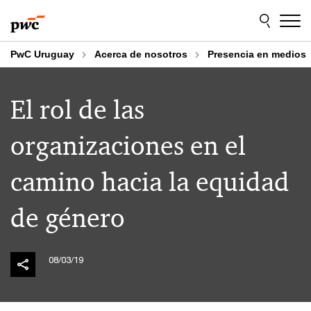
Skip
Skip
to
to
content
footer
PwC Uruguay
Acerca de nosotros
Presencia en medios
El rol de las
organizaciones en el
camino hacia la equidad
de género
08/03/19