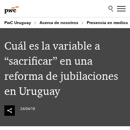
Skip
Skip
to
to
content
footer
PwC Uruguay
Acerca de nosotros
Presencia en medios
Cuál es la variable a
“sacrificar” en una
reforma de jubilaciones
en Uruguay
24/04/19