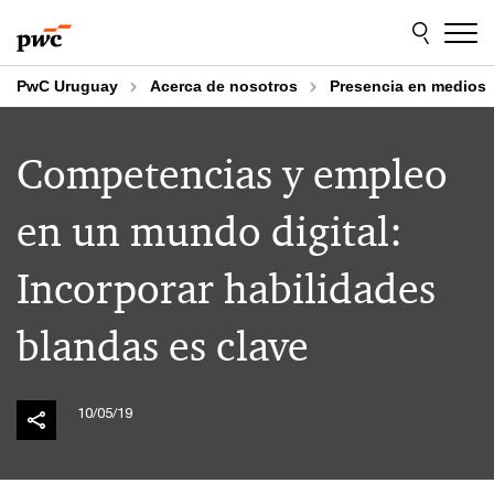
Skip
Skip
to
to
content
footer
PwC Uruguay
Acerca de nosotros
Presencia en medios
Competencias y empleo
en un mundo digital:
Incorporar habilidades
blandas es clave
10/05/19