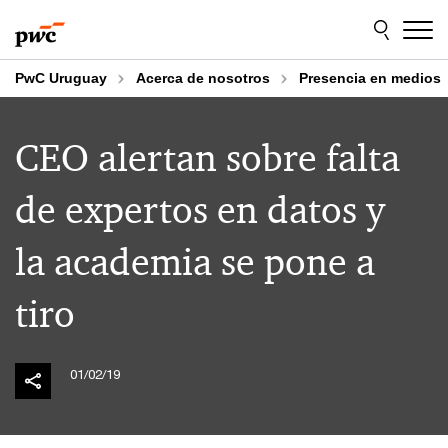
Skip
Skip
to
to
content
footer
PwC Uruguay
Acerca de nosotros
Presencia en medios
CEO alertan sobre falta
de expertos en datos y
la academia se pone a
tiro
01/02/19