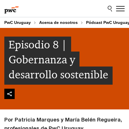
Skip
Skip
to
to
content
footer
PwC Uruguay
Acerca de nosotros
Pódcast PwC Urugua
Episodio 8 |
Gobernanza y
desarrollo sostenible
Por Patricia Marques y María Belén Regueira,
profesionales de PwC Uruguay.