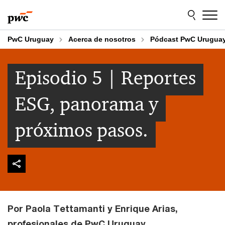
Skip
Skip
to
to
content
footer
PwC Uruguay
Acerca de nosotros
Pódcast PwC Urugua
Episodio 5 | Reportes
ESG, panorama y
próximos pasos.
Por Paola Tettamanti y Enrique Arias,
profesionales de PwC Uruguay.