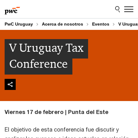
Skip
Skip
to
to
content
footer
PwC Uruguay
Acerca de nosotros
Eventos
V Urugua
V Uruguay Tax
Conference
Viernes 17 de febrero | Punta del Este
El objetivo de esta conferencia fue discutir y