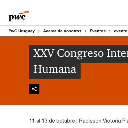
Skip
Skip
to
to
content
footer
PwC Uruguay
Acerca de nosotros
Eventos
evento
XXV Congreso Inte
Humana
11 al 13 de octubre | Radisson Victoria P