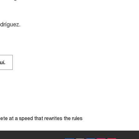
dríguez.
uí.
te at a speed that rewrites the rules