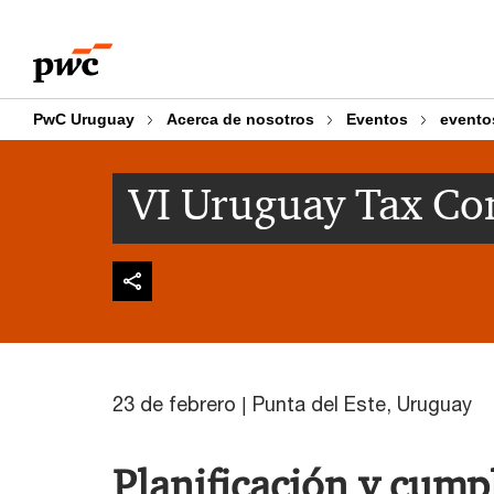
Skip
Skip
to
to
content
footer
PwC Uruguay
Acerca de nosotros
Eventos
evento
VI Uruguay Tax Co
23 de febrero | Punta del Este, Uruguay
Planificación y cump