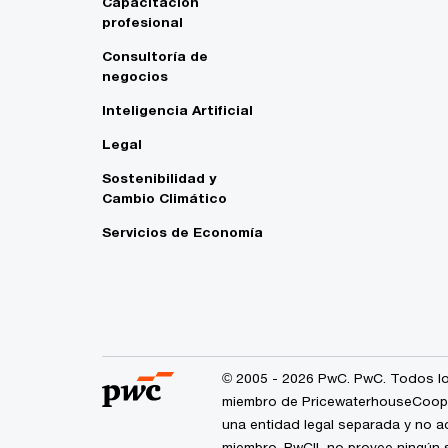
Capacitación
profesional
Consultoría de
negocios
Inteligencia Artificial
Legal
Sostenibilidad y
Cambio Climático
Servicios de Economía
© 2005 - 2026 PwC. PwC. Todos lo
miembro de PricewaterhouseCoopers
una entidad legal separada y no a
miembro. PwCIL no provee ningún s