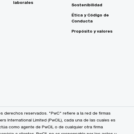
laborales
Sostenibilidad
Ética y Código de
Conducta
Propósito y valores
s derechos reservados. "PwC" refiere a la red de firmas
 International Limited (PwCIL), cada una de las cuales es
ctúa como agente de PwCIL o de cualquier otra firma
ervicio a clientes. PwCIL no es responsable por los actos u