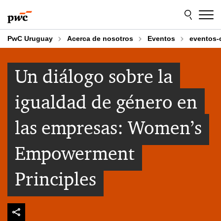
Skip
Skip
to
to
content
footer
PwC Uruguay
Acerca de nosotros
Eventos
eventos-
Un diálogo sobre la
igualdad de género en
las empresas: Women’s
Empowerment
Principles