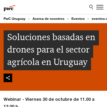
Skip
Skip
to
to
content
footer
PwC Uruguay
Acerca de nosotros
Eventos
eventos-
Soluciones basadas en
drones para el sector
agrícola en Uruguay
Webinar - Viernes 30 de octubre de 11.00 a
12.00 h