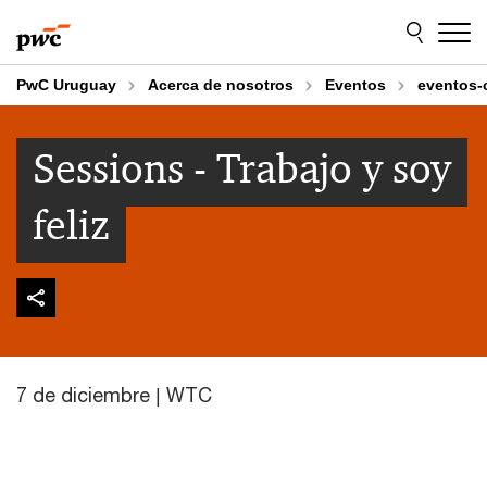
Skip
Skip
to
to
content
footer
PwC Uruguay
Acerca de nosotros
Eventos
eventos-
Sessions - Trabajo y soy
feliz
7 de diciembre | WTC