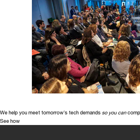
We help you meet tomorrow’s tech demands
so you can
compe
See how