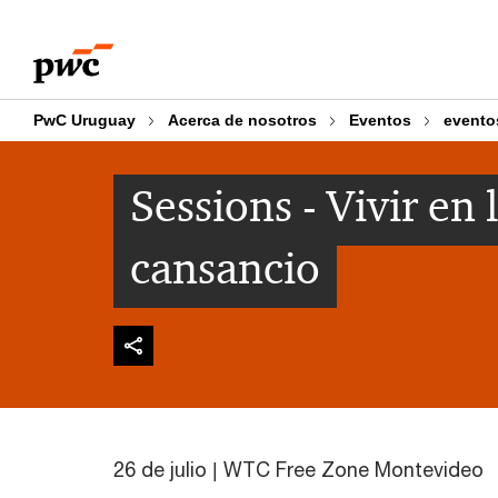
Skip
Skip
to
to
content
footer
PwC Uruguay
Acerca de nosotros
Eventos
evento
Sessions - Vivir en
cansancio
26 de julio | WTC Free Zone Montevideo