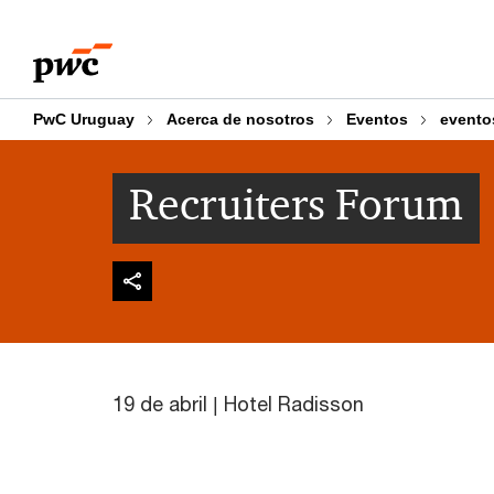
Skip
Skip
to
to
content
footer
PwC Uruguay
Acerca de nosotros
Eventos
evento
Recruiters Forum
19 de abril | Hotel Radisson