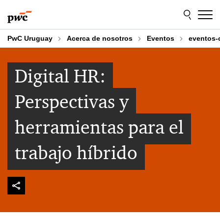
Skip
Skip
to
to
content
footer
PwC Uruguay
Acerca de nosotros
Eventos
eventos-
Digital HR:
Perspectivas y
herramientas para el
trabajo híbrido