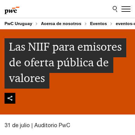
Skip
Skip
to
to
content
footer
PwC Uruguay
Acerca de nosotros
Eventos
eventos-
Las NIIF para emisores
de oferta pública de
valores
31 de julio | Auditorio PwC