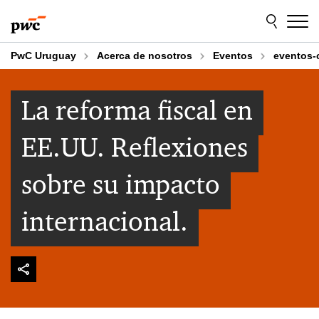
Skip
Skip
to
to
content
footer
PwC Uruguay
Acerca de nosotros
Eventos
eventos-
La reforma fiscal en
EE.UU. Reflexiones
sobre su impacto
internacional.