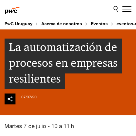
Skip
Skip
to
to
content
footer
PwC Uruguay
Acerca de nosotros
Eventos
eventos-
La automatización de
procesos en empresas
resilientes
07/07/20
Martes 7 de julio - 10 a 11 h