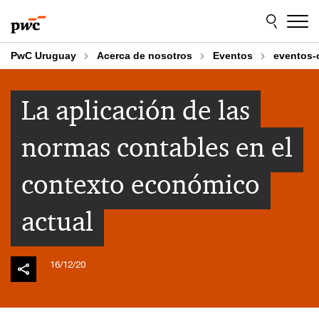
Skip
Skip
to
to
content
footer
PwC Uruguay
Acerca de nosotros
Eventos
eventos-
La aplicación de las
normas contables en el
contexto económico
actual
16/12/20