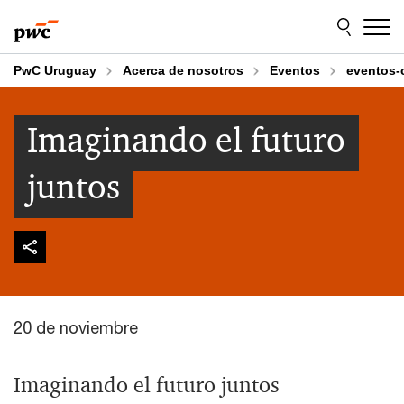
Skip
Skip
to
to
content
footer
PwC Uruguay
Acerca de nosotros
Eventos
eventos-
Imaginando el futuro
juntos
20 de noviembre
Imaginando el futuro juntos