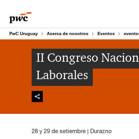
Skip
Skip
to
to
content
footer
PwC Uruguay
Acerca de nosotros
Eventos
evento
II Congreso Nacion
Laborales
28 y 29 de setiembre | Durazno