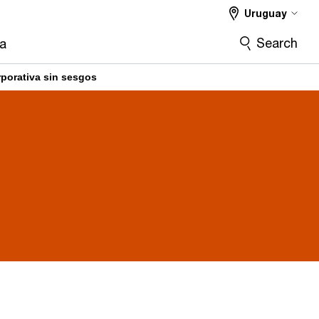
Uruguay
Search
ra
rporativa sin sesgos