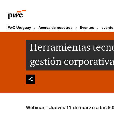
Skip
Skip
to
to
content
footer
PwC Uruguay
Acerca de nosotros
Eventos
evento
Herramientas tecno
gestión corporativa
Webinar - Jueves 11 de marzo a las 9:0