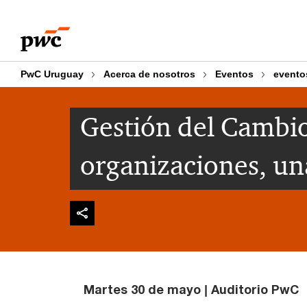
Skip
Skip
to
to
content
footer
PwC Uruguay
Acerca de nosotros
Eventos
evento
Gestión del Cambio
organizaciones, un
Martes 30 de mayo | Auditorio PwC