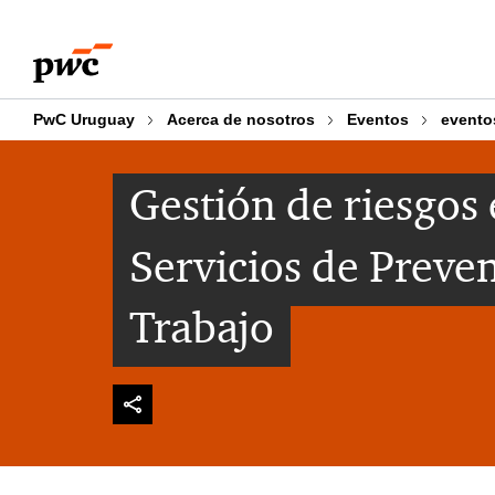
Skip
Skip
to
to
content
footer
PwC Uruguay
Acerca de nosotros
Eventos
evento
Gestión de riesgos 
Servicios de Preven
Trabajo