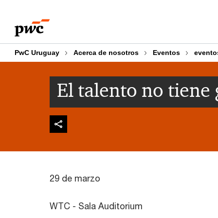
Skip
Skip
to
to
content
footer
PwC Uruguay
Acerca de nosotros
Eventos
evento
El talento no tiene
29 de marzo
WTC - Sala Auditorium