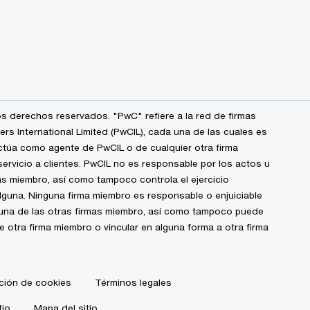
s derechos reservados. "PwC" refiere a la red de firmas
 International Limited (PwCIL), cada una de las cuales es
ctúa como agente de PwCIL o de cualquier otra firma
ervicio a clientes. PwCIL no es responsable por los actos u
s miembro, así como tampoco controla el ejercicio
alguna. Ninguna firma miembro es responsable o enjuiciable
guna de las otras firmas miembro, así como tampoco puede
de otra firma miembro o vincular en alguna forma a otra firma
ción de cookies
Términos legales
tio
Mapa del sitio