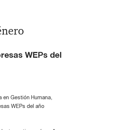
género
presas WEPs del
ía en Gestión Humana,
resas WEPs del año