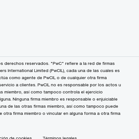
s derechos reservados. "PwC" refiere a la red de firmas
 International Limited (PwCIL), cada una de las cuales es
ctúa como agente de PwCIL o de cualquier otra firma
ervicio a clientes. PwCIL no es responsable por los actos u
s miembro, así como tampoco controla el ejercicio
alguna. Ninguna firma miembro es responsable o enjuiciable
guna de las otras firmas miembro, así como tampoco puede
de otra firma miembro o vincular en alguna forma a otra firma
ción de cookies
Términos legales