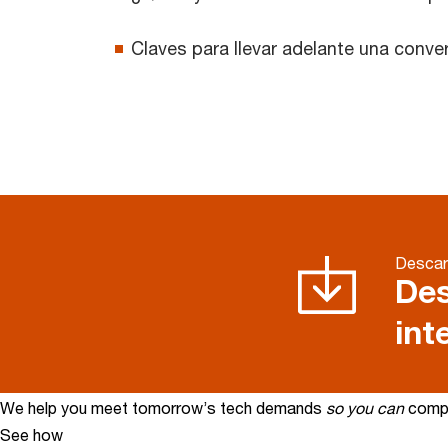
Claves para llevar adelante una convers
Descarg
Des
int
We help you meet tomorrow’s tech demands
so you can
compe
See how