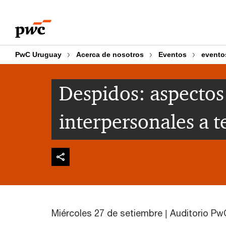
Skip
Skip
to
to
content
footer
PwC Uruguay
Acerca de nosotros
Eventos
evento
Despidos: aspectos 
interpersonales a 
Miércoles 27 de setiembre | Auditorio Pw