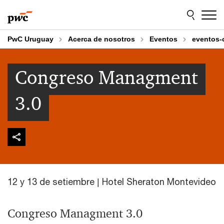
Skip
Skip
to
to
content
footer
PwC Uruguay
Acerca de nosotros
Eventos
eventos-
Congreso Managment
3.0
12 y 13 de setiembre | Hotel Sheraton Montevideo
Congreso Managment 3.0