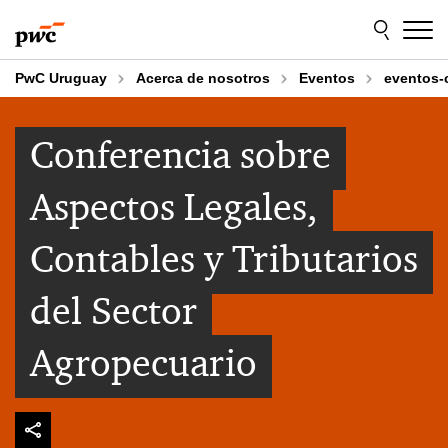
Skip
Skip
to
to
content
footer
PwC Uruguay
Acerca de nosotros
Eventos
eventos-
Conferencia sobre
Aspectos Legales,
Contables y Tributarios
del Sector
Agropecuario