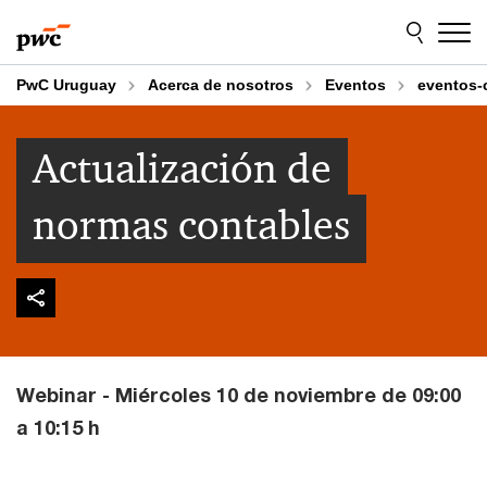
Skip
Skip
to
to
content
footer
PwC Uruguay
Acerca de nosotros
Eventos
eventos-
Actualización de
normas contables
Webinar - Miércoles 10 de noviembre de 09:00
a 10:15 h