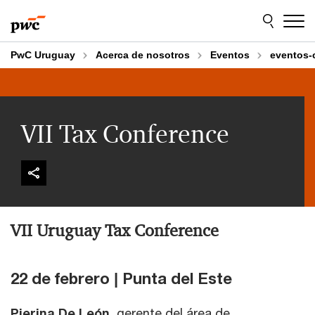
Skip
Skip
to
to
content
footer
PwC Uruguay
Acerca de nosotros
Eventos
eventos-
VII Tax Conference
VII Uruguay Tax Conference
22 de febrero | Punta del Este
Pierina De León
, gerente del área de