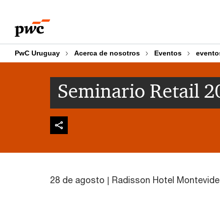
Skip
Skip
to
to
content
footer
PwC Uruguay
Acerca de nosotros
Eventos
evento
Seminario Retail 2
28 de agosto | Radisson Hotel Montevid