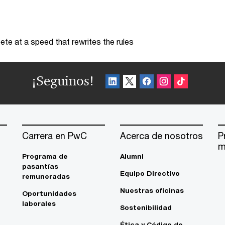
te at a speed that rewrites the rules
¡Seguinos!
Carrera en PwC
Acerca de nosotros
P
m
Programa de
Alumni
pasantías
Equipo Directivo
remuneradas
Nuestras oficinas
Oportunidades
laborales
Sostenibilidad
Ética y Código de