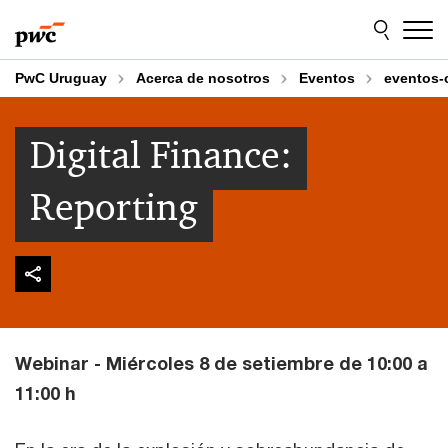
Skip
Skip
to
to
content
footer
PwC Uruguay
Acerca de nosotros
Eventos
eventos-
Digital Finance:
Reporting
Webinar - Miércoles 8 de setiembre de 10:00 a
11:00 h