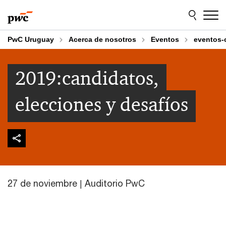
Skip
Skip
to
to
content
footer
PwC Uruguay
Acerca de nosotros
Eventos
eventos-
2019:candidatos,
elecciones y desafíos
27 de noviembre | Auditorio PwC