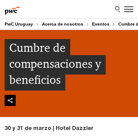
Skip
Skip
to
to
content
footer
PwC Uruguay
Acerca de nosotros
Eventos
Cumbre d
Cumbre de
compensaciones y
beneficios
30 y 31 de marzo | Hotel Dazzler