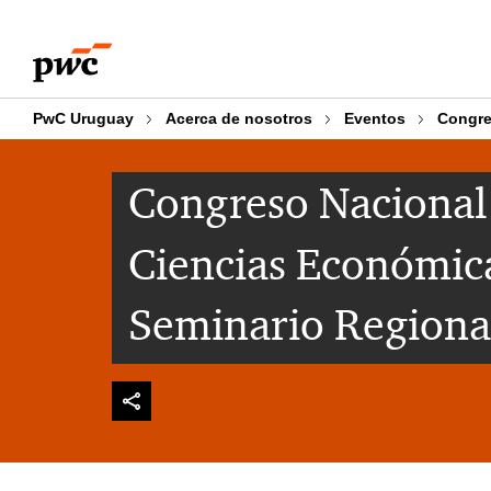
Skip
Skip
to
to
content
footer
PwC Uruguay
Acerca de nosotros
Eventos
Congre
Congreso Nacional
Ciencias Económica
Seminario Regiona