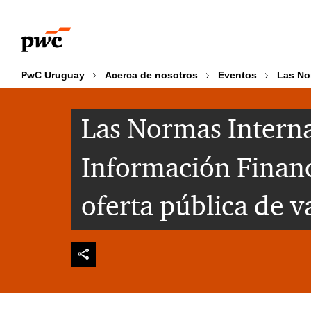
Skip
Skip
to
to
content
footer
PwC Uruguay
Acerca de nosotros
Eventos
Las No
Las Normas Interna
Información Financ
oferta pública de v