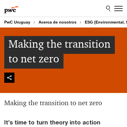
Skip
Skip
to
to
content
footer
PwC Uruguay
Acerca de nosotros
ESG (Environmental, 
Making the transition
to net zero
Making the transition to net zero
It’s time to turn theory into action