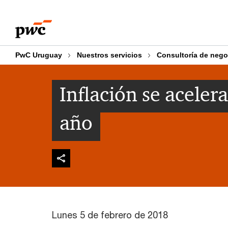
Skip
Skip
to
to
content
footer
PwC Uruguay
Nuestros servicios
Consultoría de nego
Inflación se aceler
año
Lunes 5 de febrero de 2018