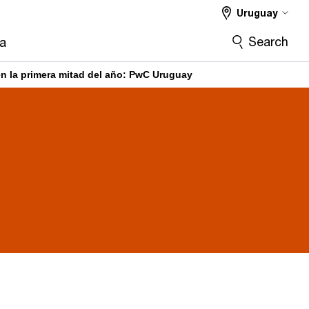
Uruguay
Search
ra
en la primera mitad del año: PwC Uruguay