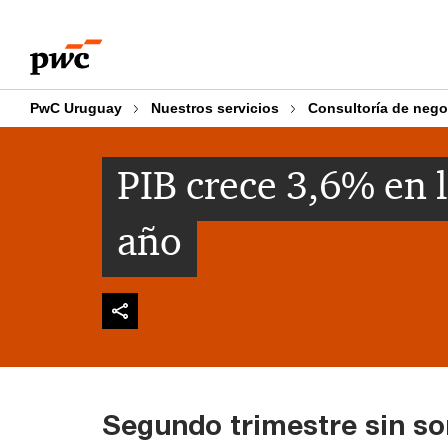
Skip
Skip
to
to
content
footer
PwC Uruguay
Nuestros servicios
Consultoría de nego
PIB crece 3,6% en 
año
Segundo trimestre sin s