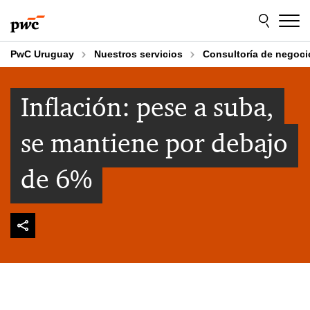
Skip
Skip
to
to
content
footer
PwC Uruguay
Nuestros servicios
Consultoría de negoci
Inflación: pese a suba,
se mantiene por debajo
de 6%