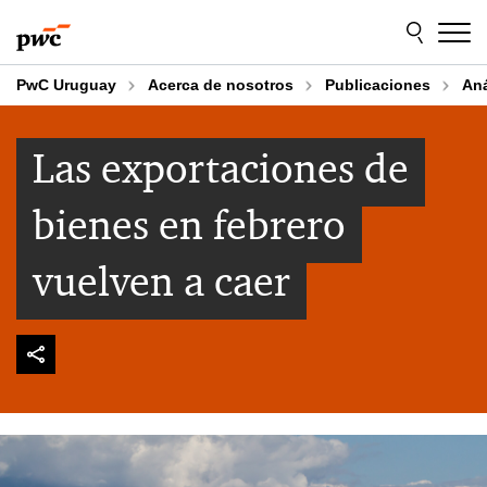
Skip
Skip
to
to
content
footer
PwC Uruguay
Acerca de nosotros
Publicaciones
An
Las exportaciones de
bienes en febrero
vuelven a caer