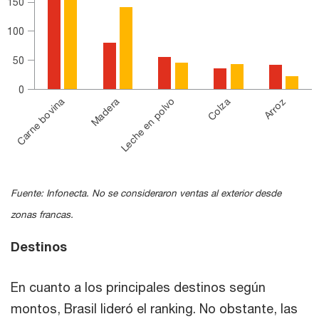
150
100
50
0
Leche en polvo
Colza
Arroz
Carne bovina
Madera
End of interactive chart.
Fuente: Infonecta. No se consideraron ventas al exterior desde
zonas francas.
Destinos
En cuanto a los principales destinos según
montos, Brasil lideró el ranking. No obstante, las