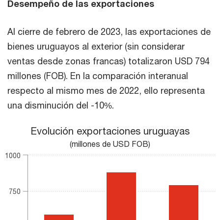
Desempeño de las exportaciones
Al cierre de febrero de 2023, las exportaciones de
bienes uruguayos al exterior (sin considerar
ventas desde zonas francas) totalizaron USD 794
millones (FOB). En la comparación interanual
respecto al mismo mes de 2022, ello representa
una disminución del -10%.
Evolución exportaciones uruguayas
Evolución exportaciones uruguayas
Bar chart with 2 data series.
(millones de USD FOB)
(millones de USD FOB)
1000
The chart has 1 X axis displaying categories.
The chart has 1 Y axis displaying values. Range: 0 to 1000.
750