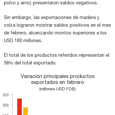
polvo y arroz presentaron saldos negativos.
Sin embargo, las exportaciones de madera y
colza lograron mostrar saldos positivos en el mes
de febrero, alcanzando montos superiores a los
USD 180 millones.
El total de los productos referidos representan el
56% del total exportado.
Variación principales productos exportados en febrero
Variación principales productos
exportados en febrero
Bar chart with 2 data series.
(millones USD FOB)
(millones USD FOB)
The chart has 1 X axis displaying categories.
250
The chart has 1 Y axis displaying values. Range: 0 to 250.
200