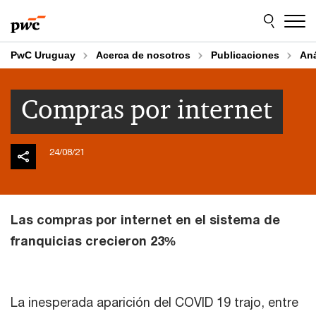
Skip
Skip
to
to
content
footer
PwC Uruguay
Acerca de nosotros
Publicaciones
An
Compras por internet
24/08/21
Las compras por internet en el sistema de
franquicias crecieron 23%
La inesperada aparición del COVID 19 trajo, entre