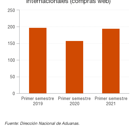
internacionales (compras web)
Bar chart with 3 bars.
The chart has 1 X axis displaying categories.
250
The chart has 1 Y axis displaying values. Range: 0 to 250.
200
150
100
50
0
Primer semestre
Primer semestre
Primer semestre
2019
2020
2021
End of interactive chart.
Fuente: Dirección Nacional de Aduanas.