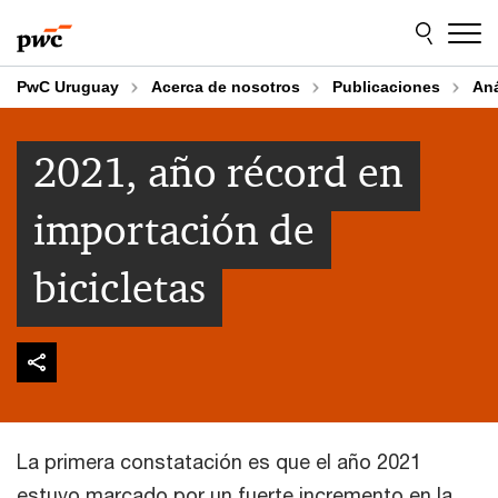
Skip
Skip
to
to
content
footer
PwC Uruguay
Acerca de nosotros
Publicaciones
An
2021, año récord en
importación de
bicicletas
La primera constatación es que el año 2021
estuvo marcado por un fuerte incremento en la