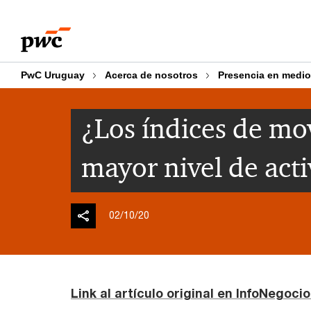
Skip
Skip
to
to
content
footer
PwC Uruguay
Acerca de nosotros
Presencia en medi
¿Los índices de mo
mayor nivel de act
02/10/20
Link al artículo original en InfoNegoci