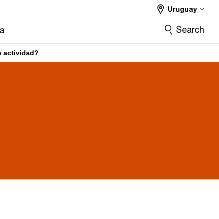
Uruguay
Search
ra
e actividad?