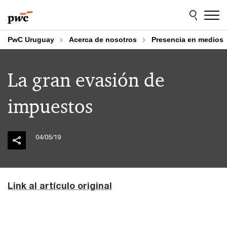
Skip
Skip
to
to
content
footer
PwC Uruguay
Acerca de nosotros
Presencia en medios
La gran evasión de
impuestos
04/05/19
Link al artículo original