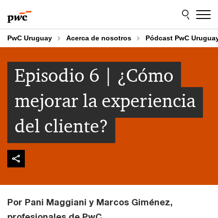
Skip
Skip
to
to
content
footer
PwC Uruguay
Acerca de nosotros
Pódcast PwC Urugua
Episodio 6 | ¿Cómo
mejorar la experiencia
del cliente?
Por Pani Maggiani y Marcos Giménez,
profesionales de PwC.