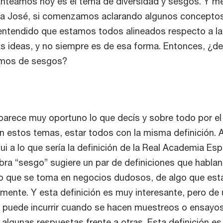
anteamos hoy es el tema de diversidad y sesgos. Y m
aría José, si comenzamos aclarando algunos concepto
ntendido que estamos todos alineados respecto a las
as ideas, y no siempre es de esa forma. Entonces, ¿d
mos de sesgos?
arece muy oportuno lo que decís y sobre todo por el
 estos temas, estar todos con la misma definición. 
 fui a lo que sería la definición de la Real Academia Es
bra “sesgo” sugiere un par de definiciones que hablan
o que se toma en negocios dudosos, de algo que está
mente. Y esta definición es muy interesante, pero de 
e puede incurrir cuando se hacen muestreos o ensayo
algunas respuestas frente a otras. Esta definición es