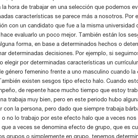
 la hora de trabajar en una selección que podemos ev
nadas características se parece más a nosotros. Por 
ión con un candidato que fue a la misma universidad 
hace evaluarlo un poco mejor. También están los se
alguna forma, en base a determinados hechos o dete
ar determinadas decisiones. Por ejemplo, si seguimo
 elegir por determinadas características un currícul
 de género femenino frente a uno masculino cuando la 
. También existen sesgos tipo efecto halo. Cuando es
mpeño, de repente hace mucho tiempo que estoy tra
na trabaja muy bien, pero en este periodo hubo algun
r con la persona, pero dado que siempre trabaja bárb
 o no lo trabajo por este efecto halo que a veces nos
o que a veces se denomina efecto de grupo, que es c
os grupos o simplemente en grupo, tenemos determi