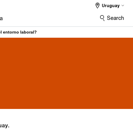
Uruguay
Search
ra
l entorno laboral?
uay.