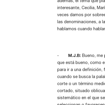
además, el tema que pl
interesante, Cecilia, M
veces damos por sobree
las denominaciones, a l
hablamos cuando habla
-
M.J.B:
Bueno, me p
que está bueno, como en
para ir a una definición,
cuando se busca la pala
corte o un término medi
cortado, situado oblicua
sistemático en el que s
seleccionan o favorecen 