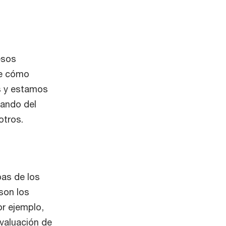
esos
de cómo
s y estamos
ando del
tros.
bas de los
son los
r ejemplo,
evaluación de