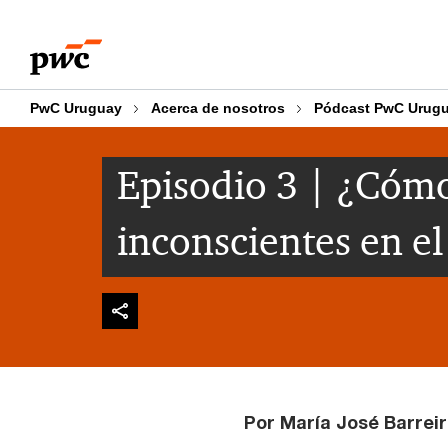
Skip
Skip
to
to
content
footer
PwC Uruguay
Acerca de nosotros
Pódcast PwC Urug
Episodio 3 | ¿Cómo
inconscientes en el
Por María José Barrei