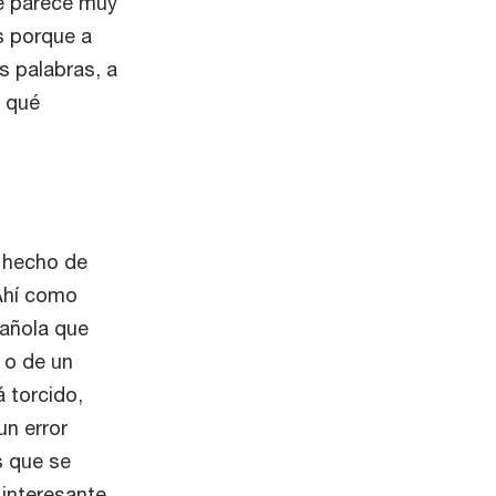
e parece muy
s porque a
 palabras, a
e qué
 hecho de
Ahí como
pañola que
 o de un
 torcido,
un error
s que se
 interesante