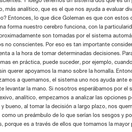
o, más analítico, que es el que nos ayuda a evaluar di
¿no? Entonces, lo que dice Goleman es que con estos 
a forma nuestro cerebro funciona, con la particulari
aproximadamente son tomadas por el sistema automá
s no conscientes. Por eso es tan importante consider
enta a la hora de tomar determinadas decisiones. Par
emas en práctica, puede suceder, por ejemplo, cuan
sin querer apoyamos la mano sobre la hornalla. Enton
mos a quemarnos, el sistema uno nos ayuda ante es
e levantar la mano. Si nosotros esperábamos por el 
xivo, analítico, empezamos a analizar las opciones p
 bueno, al tomar la decisión a largo plazo, nos que
 como un preámbulo de lo que serían los sesgos y po
s, porque es a través de ellos que tomamos la mayor 