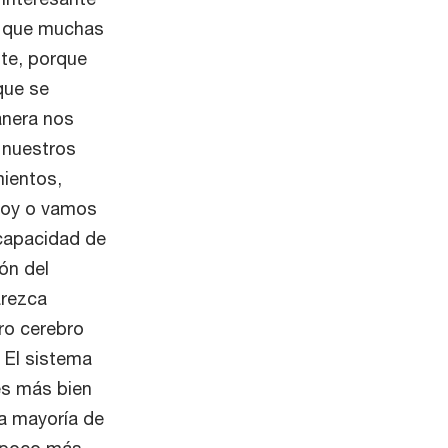
n que muchas
te, porque
que se
anera nos
 nuestros
mientos,
hoy o vamos
 capacidad de
ón del
arezca
tro cerebro
 El sistema
es más bien
la mayoría de
n poco más