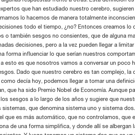
expertos que han estudiado nuestro cerebro, sugiere
tomamos lo hacemos de manera totalmente inconscien
 decisiones todo el tiempo, ¿no? Entonces creamos lo 
s o también sesgos no consientes, que de alguna m
das decisiones, pero a la vez pueden llegar a limitar
a forma influenciar lo que serían nuestros comporta
 a esto es que nosotros vamos a conversar un poco 
sesgos. Dado que nuestro cerebro es tan complejo, la
, como decía hoy, podemos llegar a tomar una definici
an, que ha sido Premio Nobel de Economía. Aunque p
 los sesgos a lo largo de los años y sugiere que nues
s sistemas, que denomina sistema uno y sistema dos.
el que es más automático, que no controlamos, que 
ona de una forma simplifica, y donde allí se albergan 
scientes. Y luego tenemos un sistema dos que es u