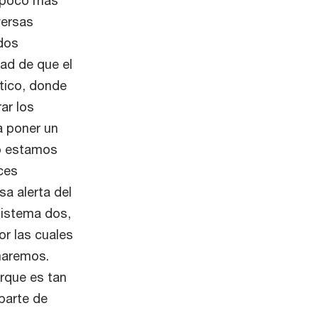
versas
dos
dad de que el
tico, donde
ar los
a poner un
do estamos
ces
a alerta del
sistema dos,
or las cuales
maremos.
rque es tan
parte de