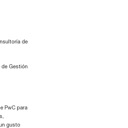
nsultoría de
a de Gestión
de PwC para
s,
un gusto