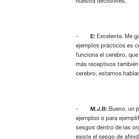
nuestra decisiones.
-
E:
Excelente. Me gu
ejemplos prácticos es c
funciona el cerebro, q
más receptivos también
cerebro, estamos habl
-
M.J.B:
Bueno, un po
ejemplos o para ejempli
sesgos dentro de las or
existe el sesgo de afini