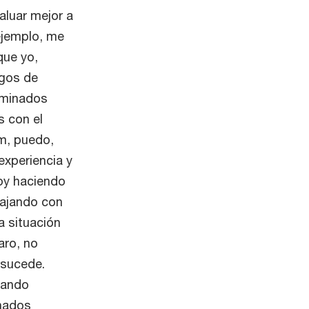
aluar mejor a
ejemplo, me
que yo,
sgos de
rminados
s con el
um, puedo,
experiencia y
toy haciendo
bajando con
a situación
aro, no
 sucede.
uando
nados