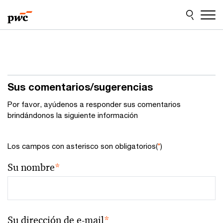
Skip
Skip
to
to
content
footer
Sus comentarios/sugerencias
Por favor, ayúdenos a responder sus comentarios
brindándonos la siguiente información
Los campos con asterisco son obligatorios(
*
)
Su nombre
*
Su dirección de e-mail
*