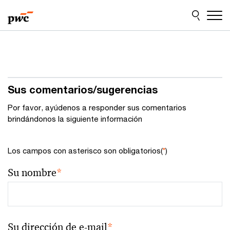
Skip
Skip
to
to
content
footer
Sus comentarios/sugerencias
Por favor, ayúdenos a responder sus comentarios
brindándonos la siguiente información
Los campos con asterisco son obligatorios(
*
)
Su nombre
*
Su dirección de e-mail
*