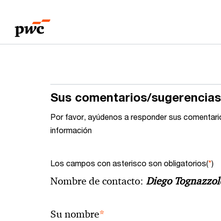
Skip
Skip
to
to
content
footer
Sus comentarios/sugerencias
Por favor, ayúdenos a responder sus comentario
información
Los campos con asterisco son obligatorios(
*
)
Nombre de contacto:
Diego Tognazzol
*
Su nombre